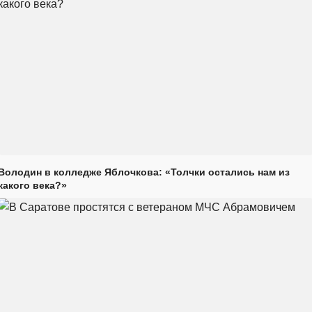
Володин в колледже Яблочкова: «Толчки остались нам из
какого века?»