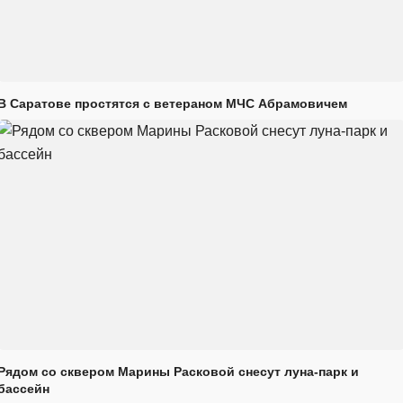
В Саратове простятся с ветераном МЧС Абрамовичем
Рядом со сквером Марины Расковой снесут луна-парк и
бассейн