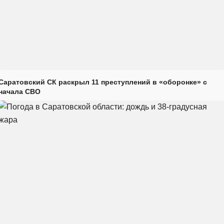
Саратовский СК раскрыл 11 преступлений в «оборонке» с
начала СВО