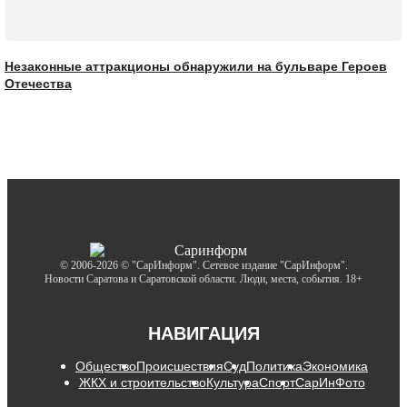
Незаконные аттракционы обнаружили на бульваре Героев
Отечества
© 2006-2026 © "СарИнформ". Сетевое издание "СарИнформ".
Новости Саратова и Саратовской области. Люди, места, события. 18+
НАВИГАЦИЯ
Общество
Происшествия
Суд
Политика
Экономика
ЖКХ и строительство
Культура
Спорт
СарИнФото