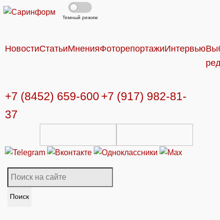
Темный режим
Новости
Статьи
Мнения
Фоторепортажи
Интервью
Вы
ре
+7 (8452) 659-600
+7 (917) 982-81-
37
Поиск