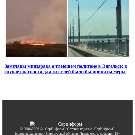
Замглавы минздрава о тлеющем полигоне в Энгельсе: в
случае опасности для жителей были бы приняты меры
© 2006-2026 © "СарИнформ". Сетевое издание "СарИнформ".
Новости Саратова и Саратовской области. Люди, места, события. 18+