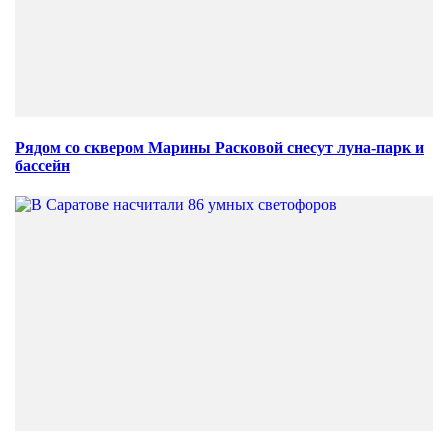
Рядом со сквером Марины Расковой снесут луна-парк и
бассейн