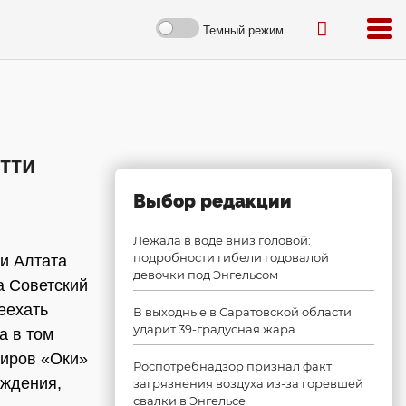
Темный режим
тти
Выбор редакции
Лежала в воде вниз головой:
подробности гибели годовалой
ки Алтата
девочки под Энгельсом
а Советский
еехать
В выходные в Саратовской области
ударит 39-градусная жара
а в том
жиров «Оки»
Роспотребнадзор признал факт
ождения,
загрязнения воздуха из-за горевшей
свалки в Энгельсе