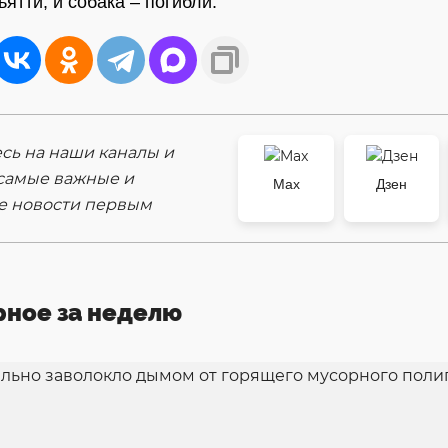
ятти, и собака – погибли.
ь на наши каналы и
самые важные и
Max
Дзен
е новости первым
рное за неделю