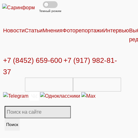
Темный режим
Новости
Статьи
Мнения
Фоторепортажи
Интервью
Вы
ре
+7 (8452) 659-600
+7 (917) 982-81-
37
Поиск