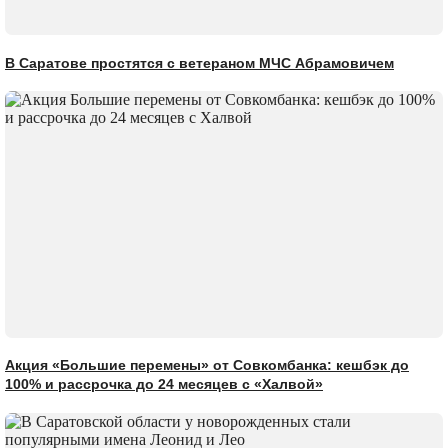
В Саратове простятся с ветераном МЧС Абрамовичем
Акция «Большие перемены» от Совкомбанка: кешбэк до
100% и рассрочка до 24 месяцев с «Халвой»