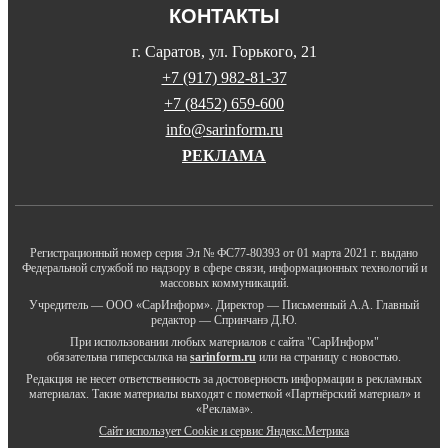
КОНТАКТЫ
г. Саратов, ул. Горького, 21
+7 (917) 982-81-37
+7 (8452) 659-600
info@sarinform.ru
РЕКЛАМА
Регистрационный номер серия Эл № ФС77-80393 от 01 марта 2021 г. выдано
Федеральной службой по надзору в сфере связи, информационных технологий и
массовых коммуникаций.
Учредитель — ООО «СарИнформ». Директор — Письменный А.А. Главный
редактор — Спринчанэ Д.Ю.
При использовании любых материалов с сайта "СарИнформ"
обязательна гиперссылка на
sarinform.ru
или на страницу с новостью.
Редакция не несет ответственность за достоверность информации в рекламных
материалах. Такие материалы выходят с пометкой «Партнёрский материал» и
«Реклама».
Сайт использует Cookie и сервиc Яндекс.Метрика