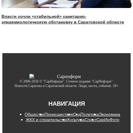
Власти сочли «стабильной» санитарно-
эпидемиологическую обстановку в Саратовской области
© 2006-2026 © "СарИнформ". Сетевое издание "СарИнформ".
Новости Саратова и Саратовской области. Люди, места, события. 18+
НАВИГАЦИЯ
Общество
Происшествия
Суд
Политика
Экономика
ЖКХ и строительство
Культура
Спорт
СарИнФото