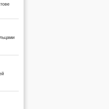
атове
ильцами
ей