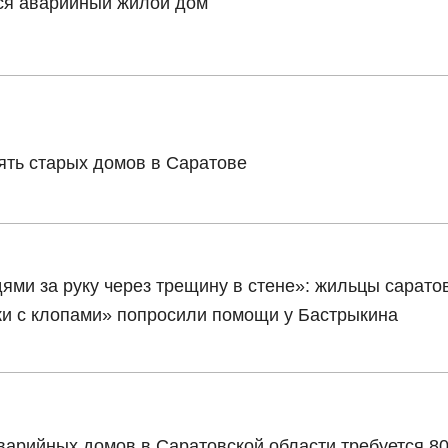
ся аварийный жилой дом
ять старых домов в Саратове
ями за руку через трещину в стене»: жильцы сарато
ки с клопами» попросили помощи у Бастрыкина
варийных домов в Саратовской области требуется 8