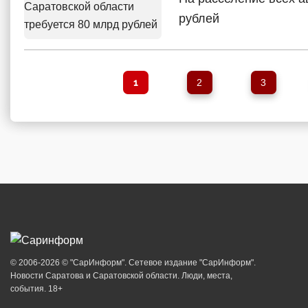
рублей
1
2
3
© 2006-2026 © "СарИнформ". Сетевое издание "СарИнформ".
Новости Саратова и Саратовской области. Люди, места,
события. 18+