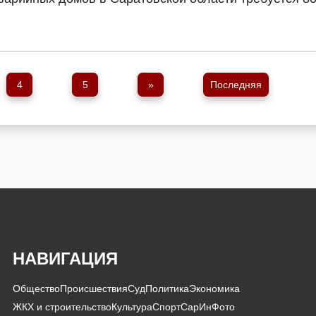
4
5
»
Последняя
НАВИГАЦИЯ
Общество
Происшествия
Суд
Политика
Экономика
ЖКХ и строительство
Культура
Спорт
СарИнФото