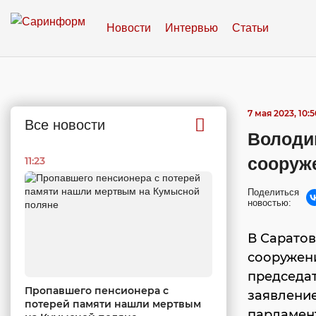
Новости
Интервью
Статьи
7 мая 2023, 10:5
Все новости
Володин
сооруже
11:23
Поделиться
новостью:
В Саратов
сооружени
председа
Пропавшего пенсионера с
заявление
потерей памяти нашли мертвым
парламен