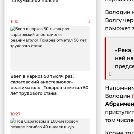
на Кумысной поляне
Володин н
Волгу чер
11:19
поможет з
«Река,
ней на
предсе
Ввел в наркоз 50 тысяч раз:
саратовский анестезиолог-
Напомним,
реаниматолог Токарев отметил 50
лет трудового стажа
Володин
Абрамчен
приступит
10:27
том числе
Кроме тог