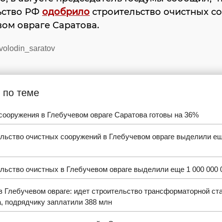
ьство РФ
одобрило
строительство очистных с
вом овраге Саратова.
volodin_saratov
 по теме
сооружения в Глебучевом овраге Саратова готовы на 36%
ельство очистных сооружений в Глебучевом овраге выделили ещ
льство очистных в Глебучевом овраге выделили еще 1 000 000 
 Глебучевом овраге: идет строительство трансформаторной ст
, подрядчику заплатили 388 млн