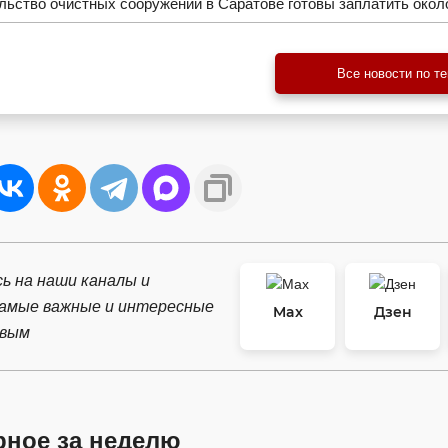
льство очистных сооружений в Саратове готовы заплатить окол
Все новости по т
ь на наши каналы и
самые важные и интересные
Max
Дзен
рвым
рное за неделю