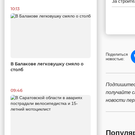
За строите
10:13
Поделиться
новостью:
В Балакове легковушку смяло о
столб
Подпишитес
09:46
получайте 
новости пе
Популя