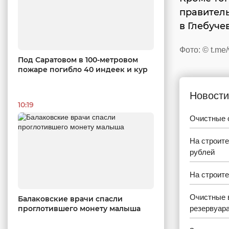
правител
в Глебуче
Фото: © t.me/
Под Саратовом в 100-метровом
пожаре погибло 40 индеек и кур
Новости
10:19
Очистные 
На строит
рублей
На строите
Очистные в
Балаковские врачи спасли
проглотившего монету малыша
резервуара