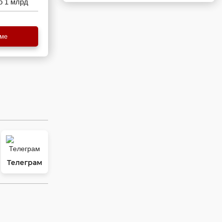
о 1 млрд
еме
Телеграм