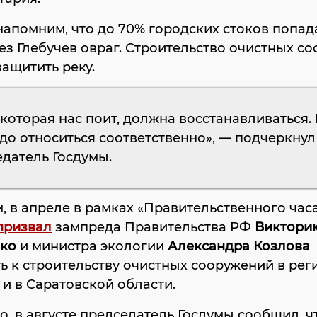
апомним, что до 70% городских стоков попад
ез Глебучев овраг. Строительство очистных с
ащитить реку.
 которая нас поит, должна восстанавливаться. 
до относиться соответственно», — подчеркнул
датель Госдумы.
 в апреле в рамках «Правительственного час
призвал
зампреда Правительства РФ
Виктори
ко
и министра экологии
Александра Козлова
ь к строительству очистных сооружений в реги
 и в Саратовской области.
о, в августе председатель Госдумы сообщил, ч