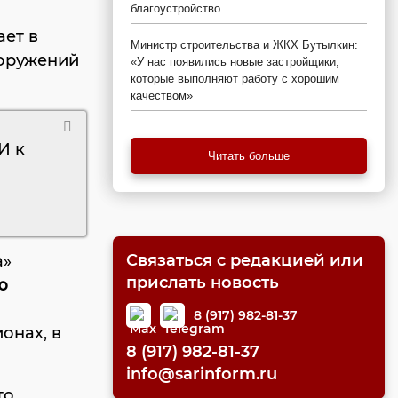
благоустройство
ает в
Министр строительства и ЖКХ Бутылкин:
ооружений
«У нас появились новые застройщики,
которые выполняют работу с хорошим
качеством»
И к
Читать больше
Связаться с редакцией или
а»
прислать новость
ю
8 (917) 982-81-37
онах, в
8 (917) 982-81-37
info@sarinform.ru
то