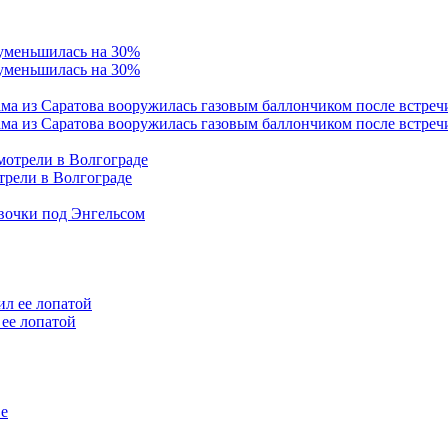
 уменьшилась на 30%
ама из Саратова вооружилась газовым баллончиком после встреч
трели в Волгограде
евочки под Энгельсом
ее лопатой