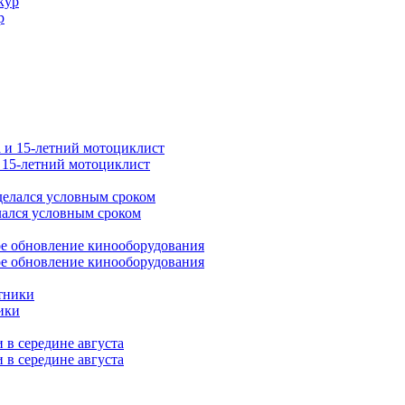
р
и 15-летний мотоциклист
лался условным сроком
ое обновление кинооборудования
ики
 в середине августа