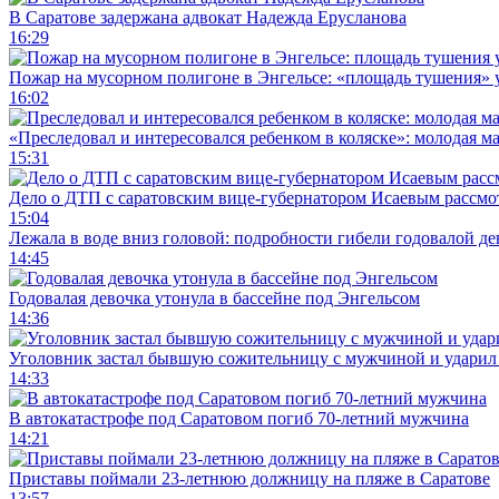
В Саратове задержана адвокат Надежда Ерусланова
16:29
Пожар на мусорном полигоне в Энгельсе: «площадь тушения»
16:02
«Преследовал и интересовался ребенком в коляске»: молодая м
15:31
Дело о ДТП с саратовским вице-губернатором Исаевым рассмо
15:04
Лежала в воде вниз головой: подробности гибели годовалой д
14:45
Годовалая девочка утонула в бассейне под Энгельсом
14:36
Уголовник застал бывшую сожительницу с мужчиной и ударил 
14:33
В автокатастрофе под Саратовом погиб 70-летний мужчина
14:21
Приставы поймали 23-летнюю должницу на пляже в Саратове
13:57