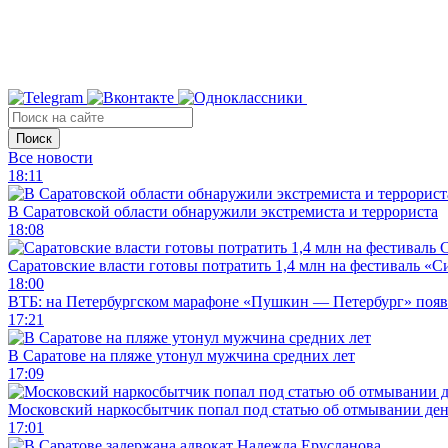
Поиск
Все новости
18:11
В Саратовской области обнаружили экстремиста и террориста
18:08
Саратовские власти готовы потратить 1,4 млн на фестиваль «
18:00
ВТБ: на Петербургском марафоне «Пушкин — Петербург» появи
17:21
В Саратове на пляже утонул мужчина средних лет
17:09
Московский наркосбытчик попал под статью об отмывании ден
17:01