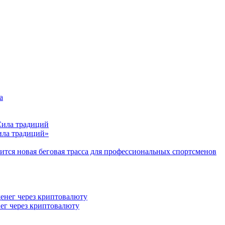
Сила традиций»
тся новая беговая трасса для профессиональных спортсменов
ег через криптовалюту