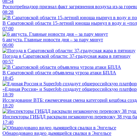
08:54
Роспотребнадзор признал факт загрязнения воздуха из-за горев
08:28
В Саратовской области 15-летний юноша нырнул в воду и «по
07:00
6 августа. Главные новости дня – за пару минут
06:00
Погода в Саратовской области: 37-градусная жара в пятницу
00:57
В Саратовской области объявлена угроза атаки БПЛА
18:45
«Единая Россия» и SuperJob создадут общероссийскую платфор
18:39
Исследование ВТБ: ежемесячная смена категорий кешбэка созд
18:20
Инспекторы ГИБДД раскрыли незаконную перевозку 38 туш б
17:40
Обнародовано видео дымящейся свалки в Энгельсе