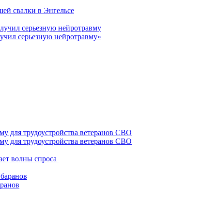
шей свалки в Энгельсе
лучил серьезную нейротравму»
му для трудоустройства ветеранов СВО
ает волны спроса
аранов