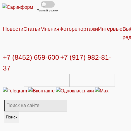
Темный режим
Новости
Статьи
Мнения
Фоторепортажи
Интервью
Вы
ре
+7 (8452) 659-600
+7 (917) 982-81-
37
Поиск