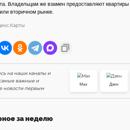
та. Владельцам же взамен предоставляют квартиры
или вторичном рынке.
декс.Карты
ь на наши каналы и
самые важные и
Max
Дзен
е новости первым
рное за неделю