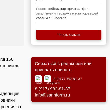
Роспотребнадзор признал факт
загрязнения воздуха из-за горевшей
свалки в Энгельсе
Читать больше
 № 150
Связаться с редакцией или
влении за
прислать новость
8 (917) 982-81-37
8 (917) 982-81-37
ладельцев
info@sarinform.ru
новники
троения за