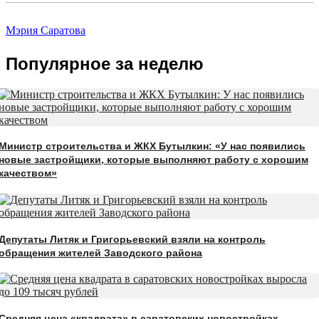
Мэрия Саратова
Популярное за неделю
Министр строительства и ЖКХ Бутылкин: «У нас появились
новые застройщики, которые выполняют работу с хорошим
качеством»
Депутаты Литяк и Григорьевский взяли на контроль
обращения жителей Заводского района
Средняя цена «квадрата» в саратовских новостройках