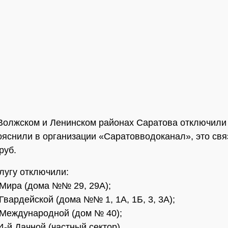
Волжском и Ленинском районах Саратова отключили
пояснили в организации «Саратовводоканал», это свя
руб.
слугу отключили:
 Мира (дома №№ 29, 29А);
 Гвардейской (дома №№ 1, 1А, 1Б, 3, 3А);
 Международной (дом № 40);
4-й Дачной (частный сектор).