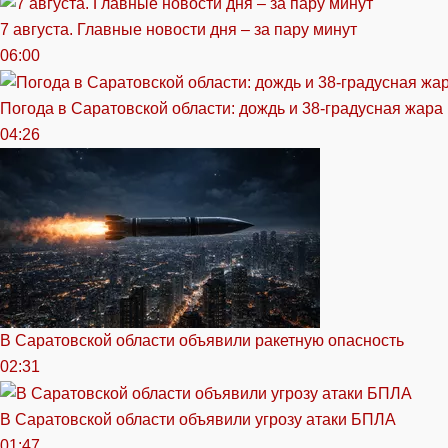
7 августа. Главные новости дня – за пару минут
06:00
Погода в Саратовской области: дождь и 38-градусная жара
04:26
В Саратовской области объявили ракетную опасность
02:31
В Саратовской области объявили угрозу атаки БПЛА
01:47