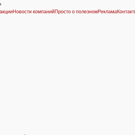
м
акции
Новости компаний
Просто о полезном
Реклама
Контак