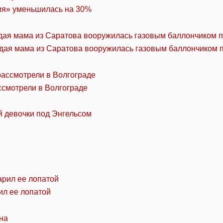
ия» уменьшилась на 30%
дая мама из Саратова вооружилась газовым баллончиком п
ссмотрели в Волгограде
й девочки под Энгельсом
ил ее лопатой