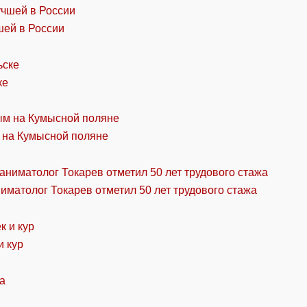
шей в России
ке
 на Кумысной поляне
ниматолог Токарев отметил 50 лет трудового стажа
и кур