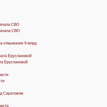
начала СВО
за отмывание 9 млрд
та Еруслановой
сти
од Саратовом