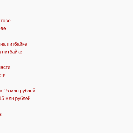
ове
а питбайке
сти
15 млн рублей