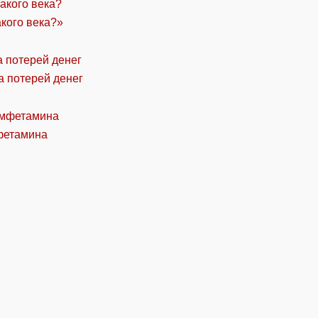
акого века?»
а потерей денег
фетамина