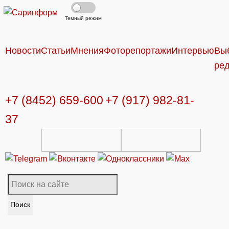
Темный режим
Новости
Статьи
Мнения
Фоторепортажи
Интервью
Вы
ре
+7 (8452) 659-600
+7 (917) 982-81-
37
Поиск