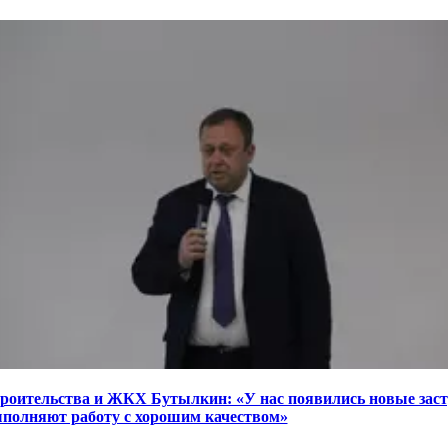
роительства и ЖКХ Бутылкин: «У нас появились новые зас
полняют работу с хорошим качеством»