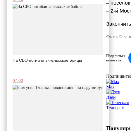
– посело
– 2-й Мос
Закончить
Фото: © sari
Поделиться
новостью:
На СВО погибли энгельсские бойцы
Подпишитес
07:00
Max
Дзен
Телеграм
Популярн