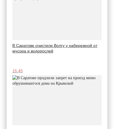
В Саратове очистили Волгу у набережной от
мусора и водорослей
15:45