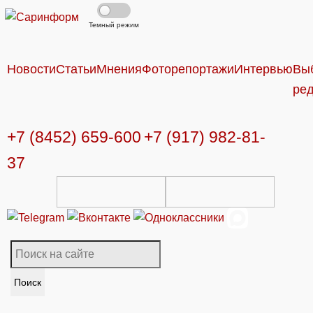
Темный режим
Новости
Статьи
Мнения
Фоторепортажи
Интервью
Вы
ре
+7 (8452) 659-600
+7 (917) 982-81-
37
Поиск