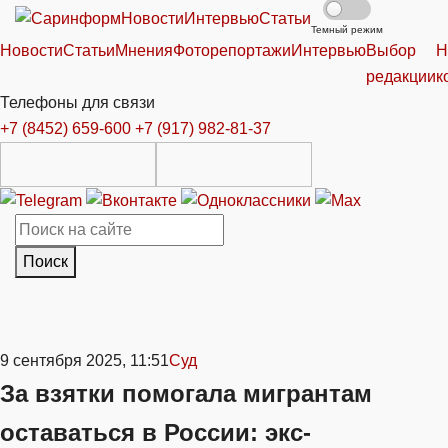
Новости
Интервью
Статьи
Темный режим
Новости
Статьи
Мнения
Фоторепортажи
Интервью
Выбор
Н
редакции
к
Телефоны для связи
+7 (8452) 659-600
+7 (917) 982-81-37
Поиск
9 сентября 2025, 11:51
Суд
За взятки помогала мигрантам
оставаться в России: экс-