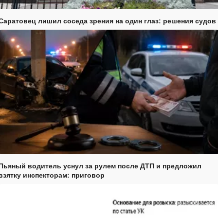
Саратовец лишил соседа зрения на один глаз: решения судов
Пьяный водитель уснул за рулем после ДТП и предложил
взятку инспекторам: приговор