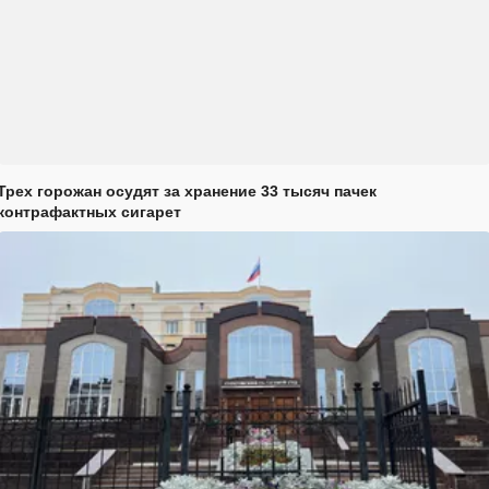
Трех горожан осудят за хранение 33 тысяч пачек
контрафактных сигарет