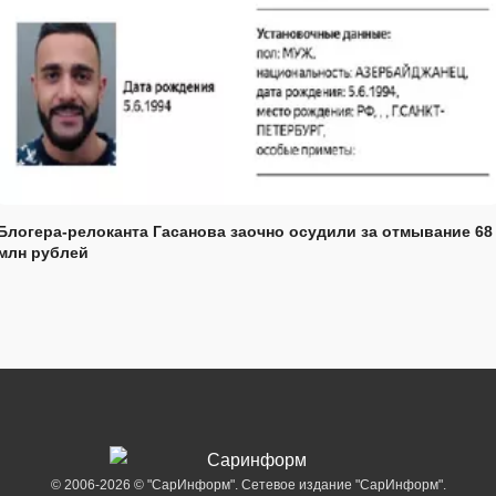
Блогера-релоканта Гасанова заочно осудили за отмывание 68
млн рублей
© 2006-2026 © "СарИнформ". Сетевое издание "СарИнформ".