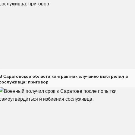
В Саратовской области контрактник случайно выстрелил в
сослуживца: приговор