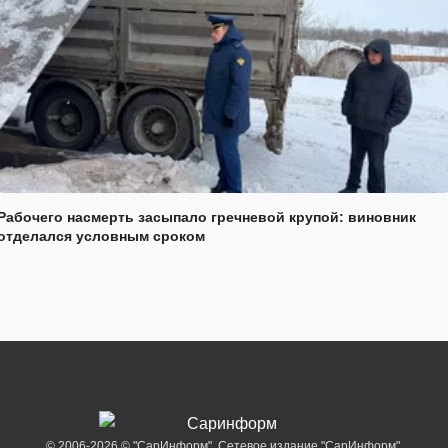
Рабочего насмерть засыпало гречневой крупой: виновник
отделался условным сроком
© 2006-2026 © "СарИнформ". Сетевое издание "СарИнформ".