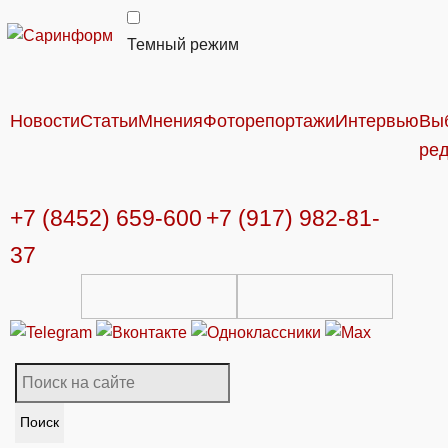
Темный режим
Новости
Статьи
Мнения
Фоторепортажи
Интервью
Вы
ре
+7 (8452) 659-600
+7 (917) 982-81-
37
Поиск