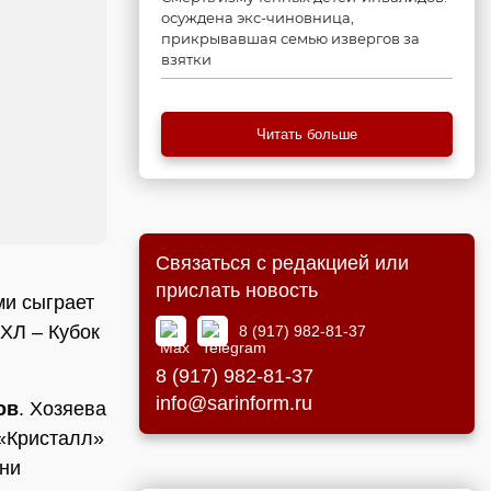
осуждена экс-чиновница,
прикрывавшая семью извергов за
взятки
Читать больше
Связаться с редакцией или
прислать новость
ми сыграет
ХЛ – Кубок
8 (917) 982-81-37
8 (917) 982-81-37
info@sarinform.ru
ов
. Хозяева
«Кристалл»
они