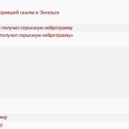
горевшей свалки в Энгельсе
«получил серьезную нейротравму»
цу