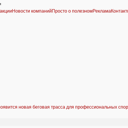
м
акции
Новости компаний
Просто о полезном
Реклама
Контак
оявится новая беговая трасса для профессиональных спо