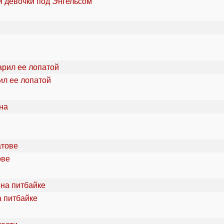
й девочки под Энгельсом
ил ее лопатой
ове
а питбайке