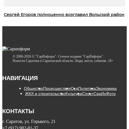
Сергей Егоров полноценно возглавил Вольский район
© 2006-2026 © "СарИнформ". Сетевое издание "СарИнформ".
Новости Саратова и Саратовской области. Люди, места, события. 18+
НАВИГАЦИЯ
Общество
Происшествия
Суд
Политика
Экономика
ЖКХ и строительство
Культура
Спорт
СарИнФото
КОНТАКТЫ
г. Саратов, ул. Горького, 21
+7 (917) 982-81-37