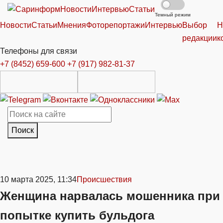
Новости
Интервью
Статьи
Темный режим
Новости
Статьи
Мнения
Фоторепортажи
Интервью
Выбор
Н
редакции
к
Телефоны для связи
+7 (8452) 659-600
+7 (917) 982-81-37
Поиск
10 марта 2025, 11:34
Происшествия
Женщина нарвалась мошенника при
попытке купить бульдога