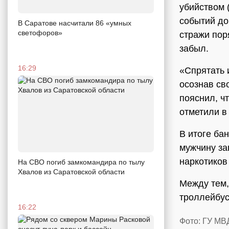
убийством 
событий до
В Саратове насчитали 86 «умных
светофоров»
стражи пор
забыл.
16:29
«Спрятать 
осознав св
пояснил, ч
отметили в
В итоге ба
мужчину за
наркотиков
На СВО погиб замкомандира по тылу
Хвалов из Саратовской области
Между тем,
троллейбу
16:22
Фото: ГУ МВ