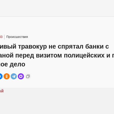
33
Происшествия
вый травокур не спрятал банки с
аной перед визитом полицейских и 
ное дело