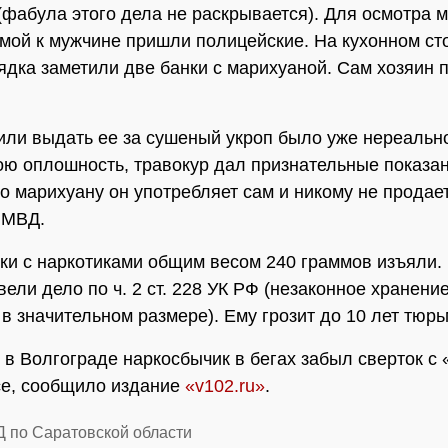
(фабула этого дела не раскрывается). Для осмотра 
мой к мужчине пришли полицейские. На кухонном сто
ядка заметили две банки с марихуаной. Сам хозяин 
или выдать ее за сушеный укроп было уже нереально
ою оплошность, травокур дал признательные показа
то марихуану он употребляет сам и никому не продает
 МВД.
нки с наркотиками общим весом 240 граммов изъяли.
вели дело по ч. 2 ст. 228 УК РФ (незаконное хранени
 в значительном размере). Ему грозит до 10 лет тюр
 в Волгограде наркосбычик в бегах забыл сверток с 
се, сообщило издание
«v102.ru»
.
Д по Саратовской области