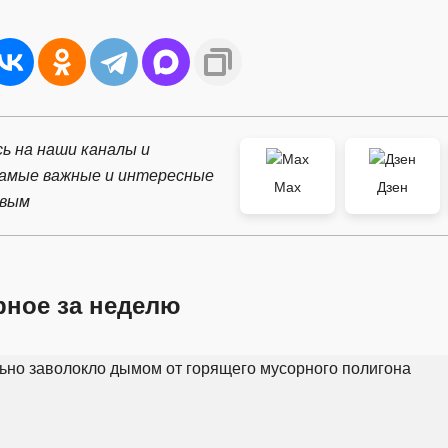
ь на наши каналы и
самые важные и интересные
Max
Дзен
рвым
рное за неделю