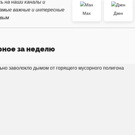
ь на наши каналы и
самые важные и интересные
Max
Дзен
рвым
рное за неделю