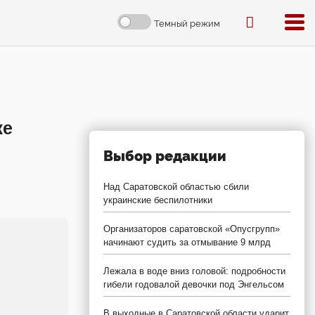
Темный режим
же
Выбор редакции
Над Саратовской областью сбили
украинские беспилотники
Организаторов саратовской «Опусгрупп»
начинают судить за отмывание 9 млрд
Лежала в воде вниз головой: подробности
гибели годовалой девочки под Энгельсом
В выходные в Саратовской области ударит