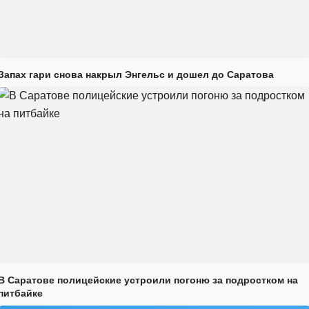
Запах гари снова накрыл Энгельс и дошел до Саратова
В Саратове полицейские устроили погоню за подростком на
питбайке