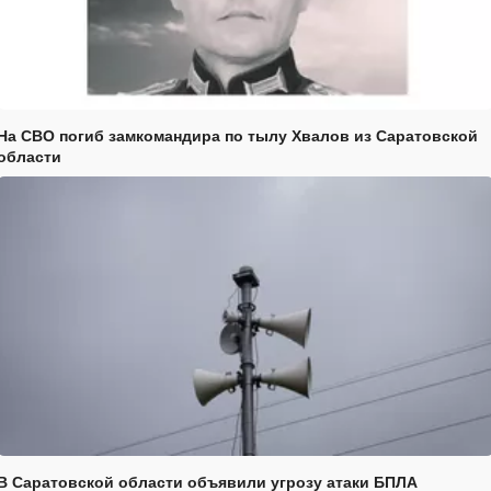
На СВО погиб замкомандира по тылу Хвалов из Саратовской
области
В Саратовской области объявили угрозу атаки БПЛА