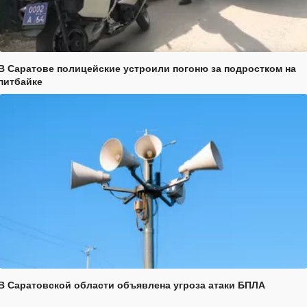
В Саратове полицейские устроили погоню за подростком на
питбайке
В Саратовской области объявлена угроза атаки БПЛА