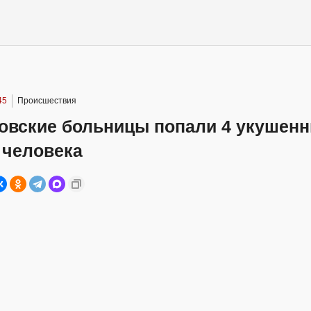
45
Происшествия
товские больницы попали 4 укушен
 человека