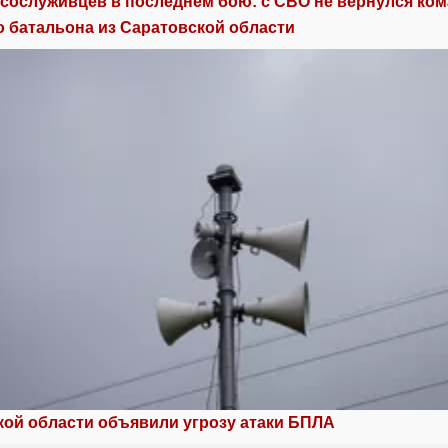
сослуживцев в последнем бою: с СВО не вернулся ко
о батальона из Саратовской области
кой области объявили угрозу атаки БПЛА