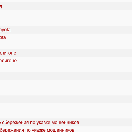
ota
олигоне
сбережения по указке мошенников