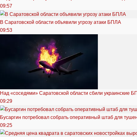
09:57
В Саратовской области объявили угрозу атаки БПЛА
09:53
Над «соседями» Саратовской области сбили украинские Б
09:29
Бусаргин потребовал собрать оперативный штаб для тушен
09:25