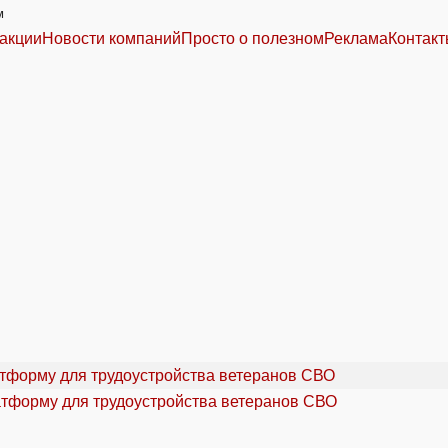
м
акции
Новости компаний
Просто о полезном
Реклама
Контак
атформу для трудоустройства ветеранов СВО