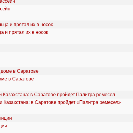
ссейн
а и прятал их в носок
оме в Саратове
и Казахстана: в Саратове пройдет «Палитра ремесел»
ции