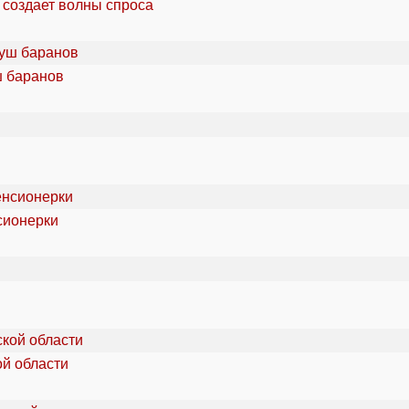
 создает волны спроса
ш баранов
сионерки
ой области