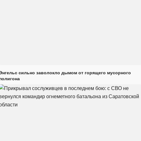
Энгельс сильно заволокло дымом от горящего мусорного
полигона