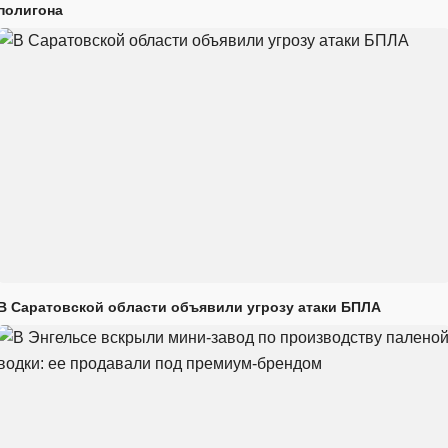
полигона
В Саратовской области объявили угрозу атаки БПЛА