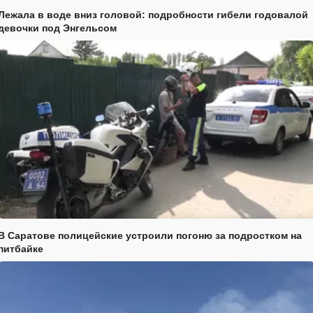
Лежала в воде вниз головой: подробности гибели годовалой
девочки под Энгельсом
В Саратове полицейские устроили погоню за подростком на
питбайке