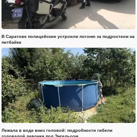
В Саратове полицейские устроили погоню за подростком на
питбайке
Лежала в воде вниз головой: подробности гибели
годовалой девочки под Энгельсом