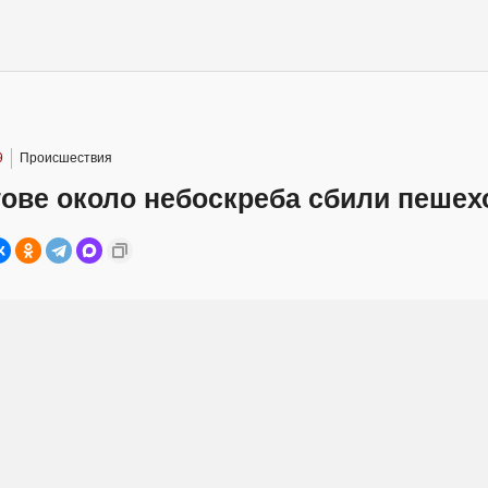
9
Происшествия
тове около небоскреба сбили пешех