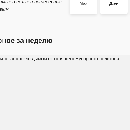
самые важные и интересные
Max
Дзен
рвым
рное за неделю