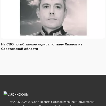
На СВО погиб замкомандира по тылу Хвалов из
Саратовской области
© 2006-2026 © "СарИнформ". Сетевое издание "СарИнформ".