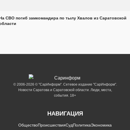
На СВО погиб замкомандира по тылу Хвалов из Саратовской
области
© 2006-2026 © "СарИнформ". Сетевое издание "СарИнформ".
Новости Саратова и Саратовской области. Люди, места,
события. 18+
НАВИГАЦИЯ
Общество
Происшествия
Суд
Политика
Экономика