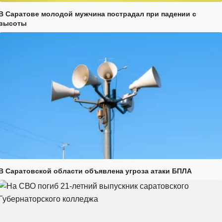
В Саратове молодой мужчина пострадал при падении с
высоты
В Саратовской области объявлена угроза атаки БПЛА