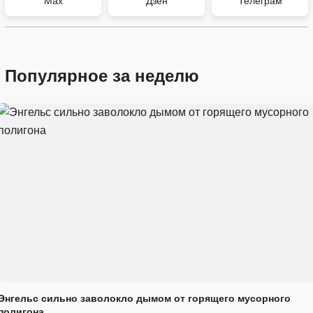
Max
Дзен
Телеграм
Популярное за неделю
Энгельс сильно заволокло дымом от горящего мусорного
полигона