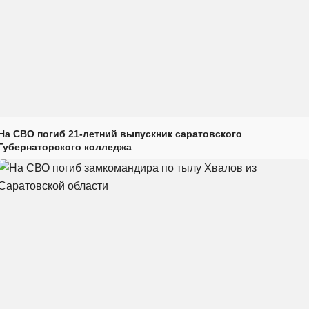
На СВО погиб 21-летний выпускник саратовского
Губернаторского колледжа