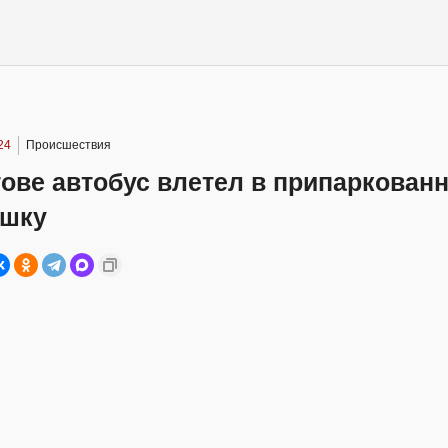
24
Происшествия
ове автобус влетел в припаркован
ушку