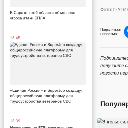
Фото: © УГИ
В Саратовской области объявлена
угроза атаки БПЛА
Поделиться
новостью:
18:45
Подпишитес
получайте 
новости пе
«Единая Россия» и SuperJob создадут
общероссийскую платформу для
трудоустройства ветеранов СВО
Популя
18:39
Исследование ВТБ: ежемесячная