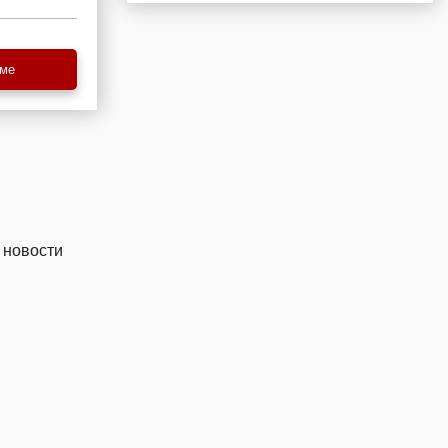
еме
 новости