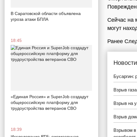
Повреждени
В Саратовской области объявлена
угроза атаки БПЛА
Сейчас на 
могут нахо
18:45
Ранее След
Новости
Бусаргин: 
Взрыв газа
«Единая Россия» и SuperJob создадут
общероссийскую платформу для
Взрыв на 
трудоустройства ветеранов СВО
Взрыв дома
18:39
Взрывом в 
Исследование ВТБ: ежемесячная
освободят 