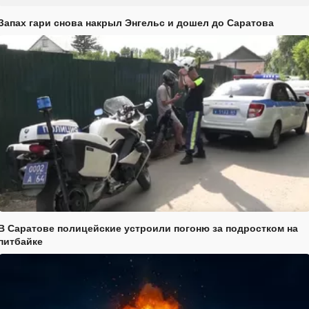
Запах гари снова накрыл Энгельс и дошел до Саратова
В Саратове полицейские устроили погоню за подростком на
питбайке