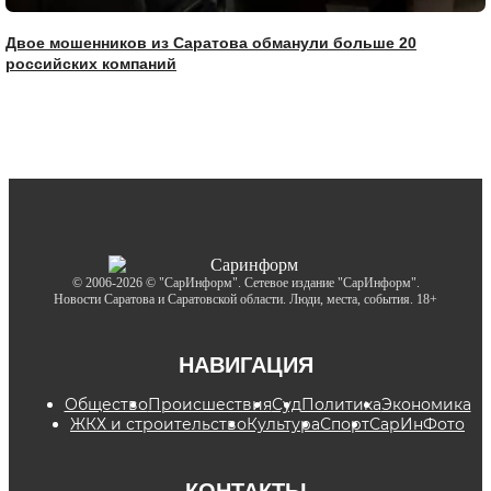
Двое мошенников из Саратова обманули больше 20
российских компаний
© 2006-2026 © "СарИнформ". Сетевое издание "СарИнформ".
Новости Саратова и Саратовской области. Люди, места, события. 18+
НАВИГАЦИЯ
Общество
Происшествия
Суд
Политика
Экономика
ЖКХ и строительство
Культура
Спорт
СарИнФото
КОНТАКТЫ