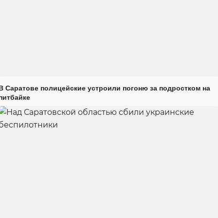
В Саратове полицейские устроили погоню за подростком на
питбайке