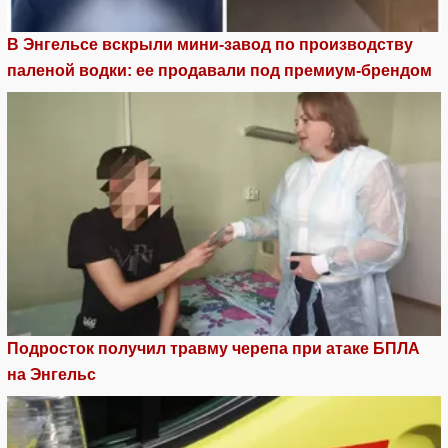
В Энгельсе вскрыли мини-завод по производству
паленой водки: ее продавали под премиум-брендом
Подросток получил травму черепа при атаке БПЛА
на Энгельс