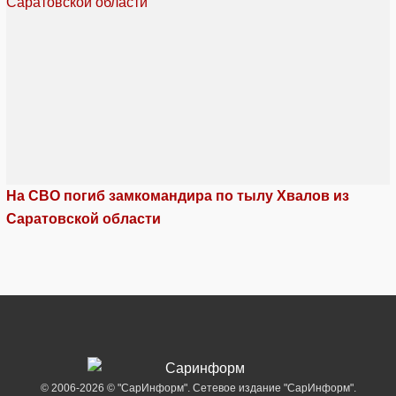
На СВО погиб замкомандира по тылу Хвалов из
Саратовской области
© 2006-2026 © "СарИнформ". Сетевое издание "СарИнформ".