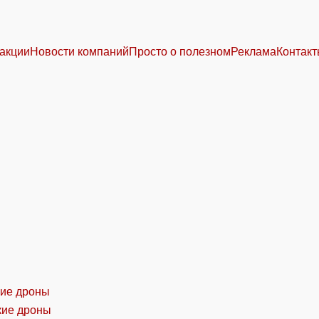
акции
Новости компаний
Просто о полезном
Реклама
Контак
кие дроны