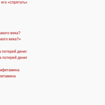
 его «спрятать»
акого века?»
а потерей денег
фетамина