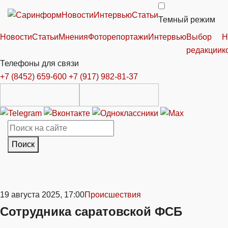
Новости
Интервью
Статьи
Темный режим
Новости
Статьи
Мнения
Фоторепортажи
Интервью
Выбор
Н
редакции
к
Телефоны для связи
+7 (8452) 659-600
+7 (917) 982-81-37
Поиск
19 августа 2025, 17:00
Происшествия
Сотрудника саратовской ФСБ