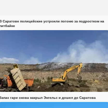
В Саратове полицейские устроили погоню за подростком на
питбайке
Запах гари снова накрыл Энгельс и дошел до Саратова