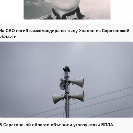
На СВО погиб замкомандира по тылу Хвалов из Саратовской
области
В Саратовской области объявили угрозу атаки БПЛА