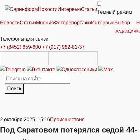
Новости
Интервью
Статьи
Темный режим
Новости
Статьи
Мнения
Фоторепортажи
Интервью
Выбор
Н
редакции
к
Телефоны для связи
+7 (8452) 659-600
+7 (917) 982-81-37
Поиск
2 октября 2025, 15:16
Происшествия
Под Саратовом потерялся седой 44-