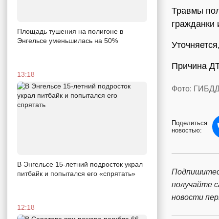
Травмы пол
гражданки 
Площадь тушения на полигоне в
Энгельсе уменьшилась на 50%
Уточняется
Причина ДТ
13:18
Фото: ГИБДД
Поделиться
новостью:
В Энгельсе 15-летний подросток украл
Подпишитес
питбайк и попытался его «спрятать»
получайте 
новости пе
12:18