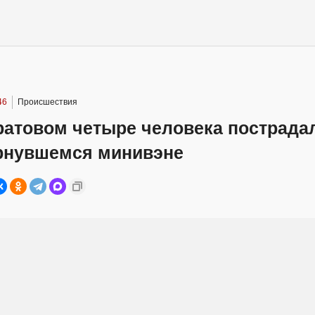
46
Происшествия
ратовом четыре человека пострада
рнувшемся минивэне